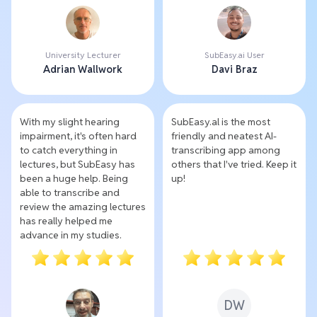
University Lecturer
SubEasy.ai User
Adrian Wallwork
Davi Braz
With my slight hearing
SubEasy.al is the most
impairment, it's often hard
friendly and neatest AI-
to catch everything in
transcribing app among
lectures, but SubEasy has
others that I've tried. Keep it
been a huge help. Being
up!
able to transcribe and
review the amazing lectures
has really helped me
advance in my studies.
DW