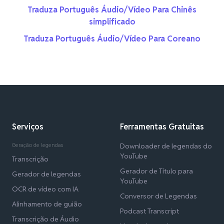
Traduza Português Áudio/Vídeo Para Chinês
simplificado
Traduza Português Áudio/Vídeo Para Coreano
Serviços
Ferramentas Gratuitas
Geração de legendas
Downloader de legendas do
YouTube
Transcrição
Gerador de Título para
Gerador de legendas
YouTube
OCR de vídeo com IA
Conversor de Legendas
Alinhamento de guião
Podcast Transcript
Transcrição de Áudio