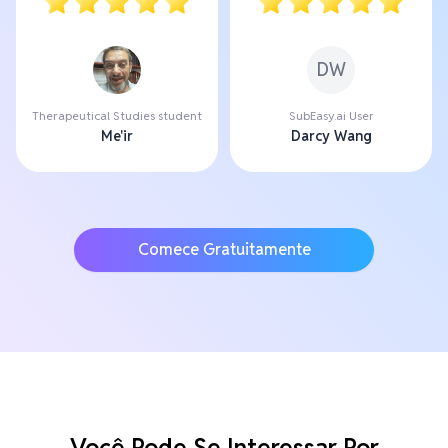
DW
Therapeutical Studies student
SubEasy.ai User
Me'ir
Darcy Wang
Comece Gratuitamente
Você Pode Se Interessar Por