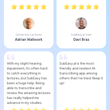
University Lecturer
SubEasy.ai User
Adrian Wallwork
Davi Braz
With my slight hearing
SubEasy.al is the most
impairment, it's often hard
friendly and neatest AI-
to catch everything in
transcribing app among
lectures, but SubEasy has
others that I've tried. Keep it
been a huge help. Being
up!
able to transcribe and
review the amazing lectures
has really helped me
advance in my studies.