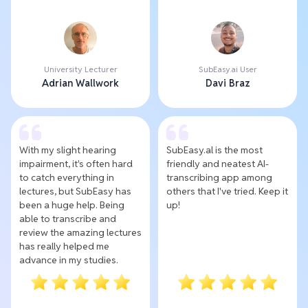
University Lecturer
SubEasy.ai User
Adrian Wallwork
Davi Braz
With my slight hearing
SubEasy.al is the most
impairment, it's often hard
friendly and neatest AI-
to catch everything in
transcribing app among
lectures, but SubEasy has
others that I've tried. Keep it
been a huge help. Being
up!
able to transcribe and
review the amazing lectures
has really helped me
advance in my studies.