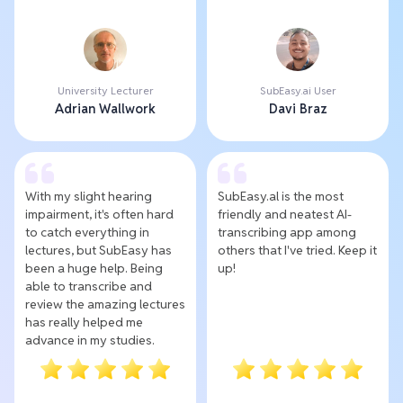
University Lecturer
SubEasy.ai User
Adrian Wallwork
Davi Braz
With my slight hearing
SubEasy.al is the most
impairment, it's often hard
friendly and neatest AI-
to catch everything in
transcribing app among
lectures, but SubEasy has
others that I've tried. Keep it
been a huge help. Being
up!
able to transcribe and
review the amazing lectures
has really helped me
advance in my studies.