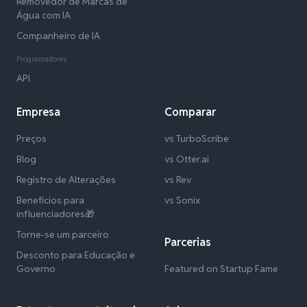
Removedor de Marcas de
Água com IA
Companheiro de IA
Programadores
API
Empresa
Comparar
Preços
vs TurboScribe
Blog
vs Otter.ai
Registro de Alterações
vs Rev
Benefícios para
vs Sonix
influenciadores🎁
Torne-se um parceiro
Parcerias
Desconto para Educação e
Governo
Featured on Startup Fame