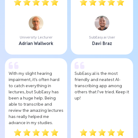
University Lecturer
SubEasy.ai User
Adrian Wallwork
Davi Braz
With my slight hearing
SubEasy.al is the most
impairment, it's often hard
friendly and neatest AI-
to catch everything in
transcribing app among
lectures, but SubEasy has
others that I've tried. Keep it
been a huge help. Being
up!
able to transcribe and
review the amazing lectures
has really helped me
advance in my studies.