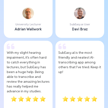
University Lecturer
SubEasy.ai User
Adrian Wallwork
Davi Braz
With my slight hearing
SubEasy.al is the most
impairment, it's often hard
friendly and neatest AI-
to catch everything in
transcribing app among
lectures, but SubEasy has
others that I've tried. Keep it
been a huge help. Being
up!
able to transcribe and
review the amazing lectures
has really helped me
advance in my studies.