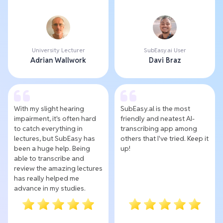
University Lecturer
SubEasy.ai User
Adrian Wallwork
Davi Braz
With my slight hearing
SubEasy.al is the most
impairment, it's often hard
friendly and neatest AI-
to catch everything in
transcribing app among
lectures, but SubEasy has
others that I've tried. Keep it
been a huge help. Being
up!
able to transcribe and
review the amazing lectures
has really helped me
advance in my studies.