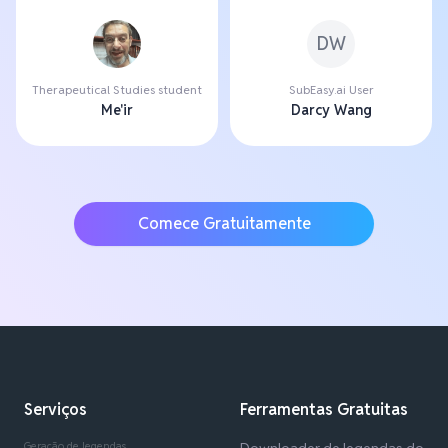
DW
Therapeutical Studies student
SubEasy.ai User
Me'ir
Darcy Wang
Comece Gratuitamente
Serviços
Ferramentas Gratuitas
Geração de legendas
Downloader de legendas do