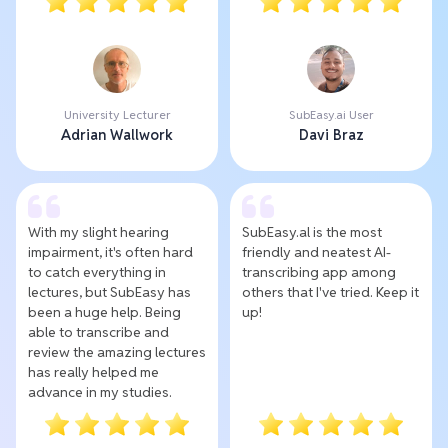
University Lecturer
SubEasy.ai User
Adrian Wallwork
Davi Braz
With my slight hearing
SubEasy.al is the most
impairment, it's often hard
friendly and neatest AI-
to catch everything in
transcribing app among
lectures, but SubEasy has
others that I've tried. Keep it
been a huge help. Being
up!
able to transcribe and
review the amazing lectures
has really helped me
advance in my studies.