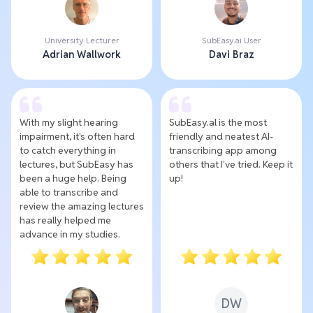
University Lecturer
SubEasy.ai User
Adrian Wallwork
Davi Braz
With my slight hearing
SubEasy.al is the most
impairment, it's often hard
friendly and neatest AI-
to catch everything in
transcribing app among
lectures, but SubEasy has
others that I've tried. Keep it
been a huge help. Being
up!
able to transcribe and
review the amazing lectures
has really helped me
advance in my studies.
DW