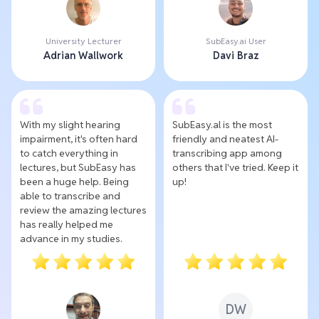
University Lecturer
SubEasy.ai User
Adrian Wallwork
Davi Braz
With my slight hearing
SubEasy.al is the most
impairment, it's often hard
friendly and neatest AI-
to catch everything in
transcribing app among
lectures, but SubEasy has
others that I've tried. Keep it
been a huge help. Being
up!
able to transcribe and
review the amazing lectures
has really helped me
advance in my studies.
DW