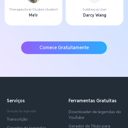
Therapeutical Studies student
SubEasy.ai User
Me'ir
Darcy Wang
Comece Gratuitamente
Serviços
Ferramentas Gratuitas
Geração de legendas
Downloader de legendas do
YouTube
Transcrição
Gerador de Título para
Gerador de legendas