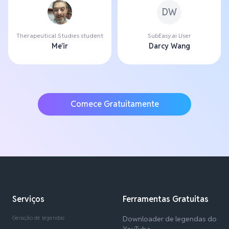
DW
Therapeutical Studies student
SubEasy.ai User
Me'ir
Darcy Wang
Comece Gratuitamente
Serviços
Ferramentas Gratuitas
Geração de legendas
Downloader de legendas do
YouTube