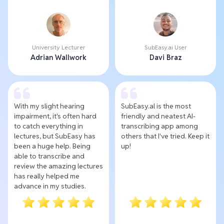
University Lecturer
SubEasy.ai User
Adrian Wallwork
Davi Braz
With my slight hearing
SubEasy.al is the most
impairment, it's often hard
friendly and neatest AI-
to catch everything in
transcribing app among
lectures, but SubEasy has
others that I've tried. Keep it
been a huge help. Being
up!
able to transcribe and
review the amazing lectures
has really helped me
advance in my studies.