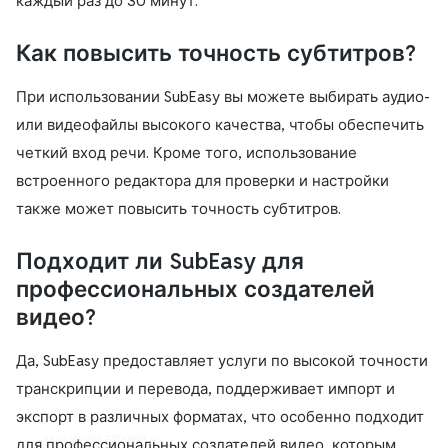
каждый раз до 30 минут.
Как повысить точность субтитров?
При использовании SubEasy вы можете выбирать аудио-
или видеофайлы высокого качества, чтобы обеспечить
четкий вход речи. Кроме того, использование
встроенного редактора для проверки и настройки
также может повысить точность субтитров.
Подходит ли SubEasy для
профессиональных создателей
видео?
Да, SubEasy предоставляет услуги по высокой точности
транскрипции и перевода, поддерживает импорт и
экспорт в различных форматах, что особенно подходит
v1.0.0.260408-1-70a3b98_os
для профессиональных создателей видео, которым