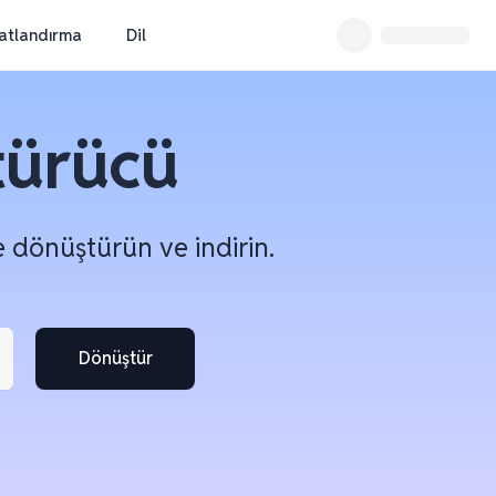
yatlandırma
Dil
türücü
e dönüştürün ve indirin.
Dönüştür