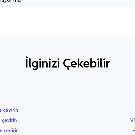
İlginizi Çekebilir
e çevirin
 çevirin
Vi
e çevirin
H