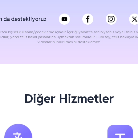
rı da destekliyoruz
nızca kişisel kullanım/yedekleme içindir. İçeriği yalnızca sahibiyseniz veya izniniz 
ıcılar, yerel telif hakkı yasalarına uymaktan sorumludur. SubEasy, telif hakkıyla
videoların indirilmesini desteklemez.
Diğer Hizmetler