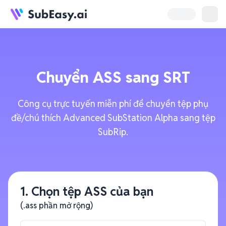
Chuyển
ASS
sang
SRT
Công cụ trực tuyến miễn phí để chuyển tệp phụ
đề/chú thích Advanced SubStation Alpha sang tệp
SubRip.
1. Chọn tệp ASS của bạn
(.ass phần mở rộng)