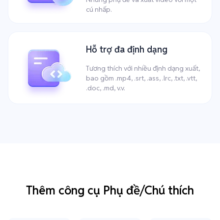
cú nhấp.
Hỗ trợ đa định dạng
Tương thích với nhiều định dạng xuất,
bao gồm .mp4, .srt, .ass, .lrc, .txt, .vtt,
.doc, .md, v.v.
Thêm công cụ Phụ đề/Chú thích