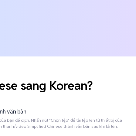
nese sang Korean?
ành văn bản
a bạn để dịch. Nhấn nút "Chọn tệp" để tải tệp lên từ thiết bị của
thanh/video Simplified Chinese thành văn bản sau khi tải lên.