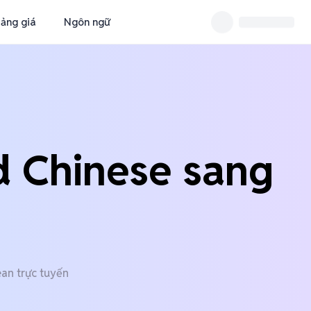
ảng giá
Ngôn ngữ
d Chinese sang
an trực tuyến