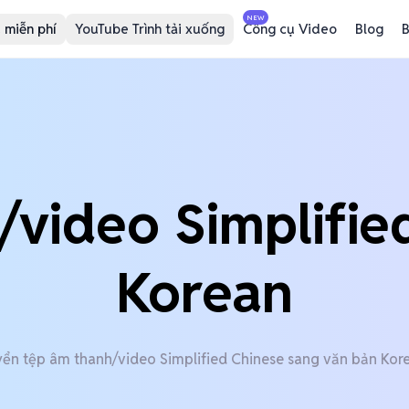
NEW
 miễn phí
YouTube Trình tải xuống
Công cụ Video
Blog
B
/video Simplifie
Korean
ển tệp âm thanh/video Simplified Chinese sang văn bản Kore