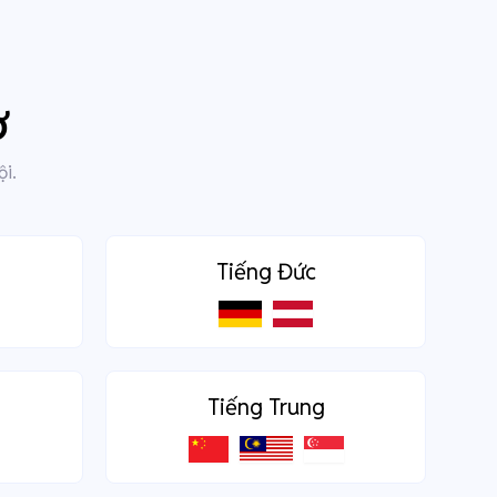
ợ
ội.
Tiếng Đức
Tiếng Trung