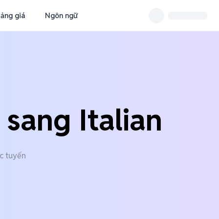
ảng giá
Ngôn ngữ
sang Italian
c tuyến