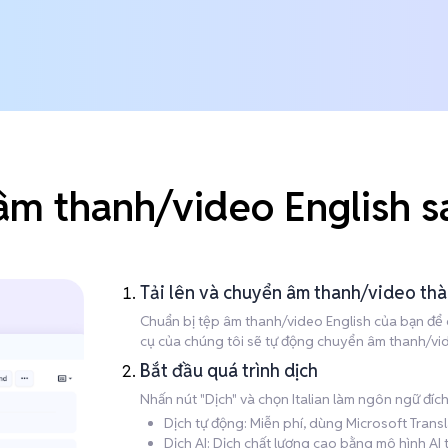
âm thanh/video English sa
Tải lên và chuyển âm thanh/video th
Chuẩn bị tệp âm thanh/video English của bạn để dị
cụ của chúng tôi sẽ tự động chuyển âm thanh/vide
Bắt đầu quá trình dịch
Nhấn nút "Dịch" và chọn Italian làm ngôn ngữ đíc
Dịch tự động: Miễn phí, dùng Microsoft Trans
Dịch AI: Dịch chất lượng cao bằng mô hình AI