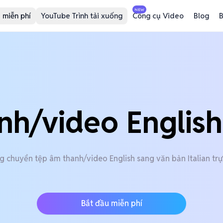
NEW
 miễn phí
YouTube Trình tải xuống
Công cụ Video
Blog
B
nh/video English 
g chuyển tệp âm thanh/video English sang văn bản Italian trự
Bắt đầu miễn phí