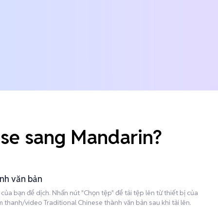
ese sang Mandarin?
ành văn bản
ủa bạn để dịch. Nhấn nút "Chọn tệp" để tải tệp lên từ thiết bị của
thanh/video Traditional Chinese thành văn bản sau khi tải lên.