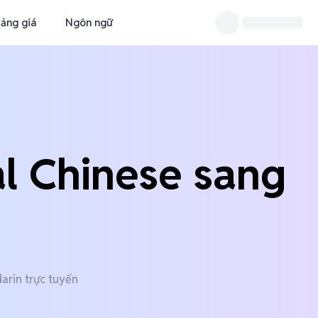
ảng giá
Ngôn ngữ
al Chinese sang
arin trực tuyến