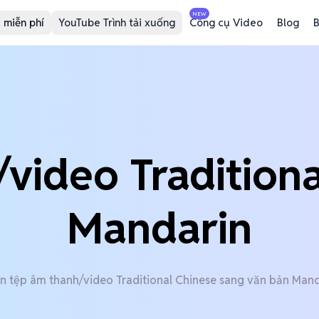
NEW
 miễn phí
YouTube Trình tải xuống
Công cụ Video
Blog
B
video Tradition
Mandarin
 tệp âm thanh/video Traditional Chinese sang văn bản Mand