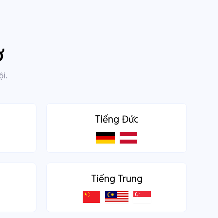
ợ
ội.
Tiếng Đức
Tiếng Trung