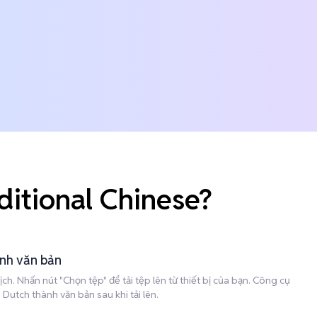
ditional Chinese?
ành văn bản
h. Nhấn nút "Chọn tệp" để tải tệp lên từ thiết bị của bạn. Công cụ
utch thành văn bản sau khi tải lên.