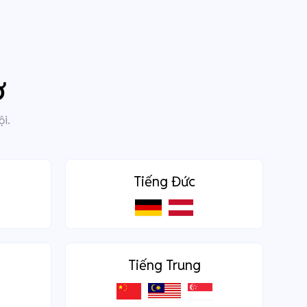
ợ
ội.
Tiếng Đức
Tiếng Trung