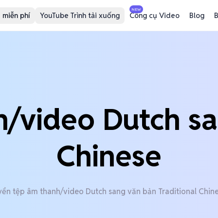
NEW
 miễn phí
YouTube Trình tải xuống
Công cụ Video
Blog
B
/video Dutch sa
Chinese
ển tệp âm thanh/video Dutch sang văn bản Traditional Chine