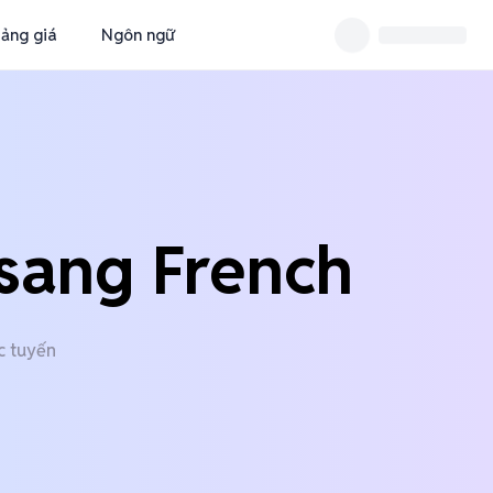
ảng giá
Ngôn ngữ
sang French
c tuyến