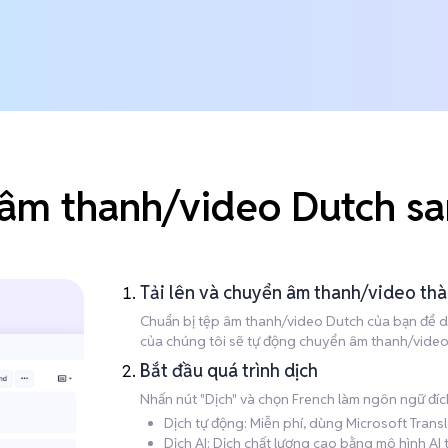
 âm thanh/video Dutch sa
Tải lên và chuyển âm thanh/video th
Chuẩn bị tệp âm thanh/video Dutch của bạn để dịc
của chúng tôi sẽ tự động chuyển âm thanh/video D
Bắt đầu quá trình dịch
Nhấn nút "Dịch" và chọn French làm ngôn ngữ đíc
Dịch tự động: Miễn phí, dùng Microsoft Trans
Dịch AI: Dịch chất lượng cao bằng mô hình AI