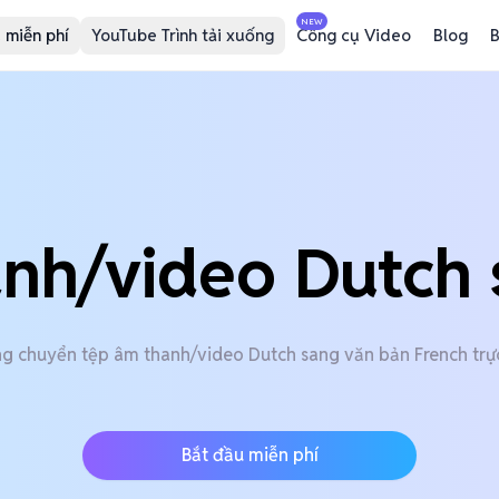
NEW
 miễn phí
YouTube Trình tải xuống
Công cụ Video
Blog
B
anh/video Dutch 
g chuyển tệp âm thanh/video Dutch sang văn bản French trự
Bắt đầu miễn phí