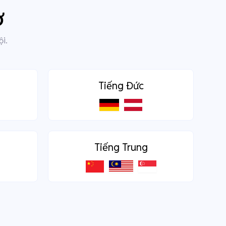
ợ
ội.
Tiếng Đức
Tiếng Trung