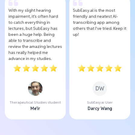
With my slight hearing
SubEasy.al is the most
impairment, it's often hard
friendly and neatest AI-
to catch everything in
transcribing app among
lectures, but SubEasy has
others that I've tried. Keep it
been a huge help. Being
up!
able to transcribe and
review the amazing lectures
has really helped me
advance in my studies.
DW
Therapeutical Studies student
SubEasy.ai User
Me'ir
Darcy Wang