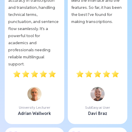
accuracy in transcription
liked the interface and the
and translation, handling
features. So far, it has been
technical terms,
the best I've found for
punctuation, and sentence
making transcriptions.
flow seamlessly. It's a
powerful tool for
academics and
professionals needing
reliable multilingual
support.
University Lecturer
SubEasy.ai User
Adrian Wallwork
Davi Braz