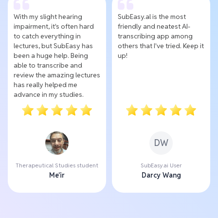
With my slight hearing
SubEasy.al is the most
impairment, it's often hard
friendly and neatest AI-
to catch everything in
transcribing app among
lectures, but SubEasy has
others that I've tried. Keep it
been a huge help. Being
up!
able to transcribe and
review the amazing lectures
has really helped me
advance in my studies.
DW
Therapeutical Studies student
SubEasy.ai User
Me'ir
Darcy Wang