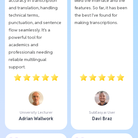
accuracy in transcription
liked the interface and the
and translation, handling
features. So far, it has been
technical terms,
the best I've found for
punctuation, and sentence
making transcriptions.
flow seamlessly. It's a
powerful tool for
academics and
professionals needing
reliable multilingual
support.
University Lecturer
SubEasy.ai User
Adrian Wallwork
Davi Braz