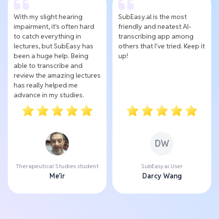
With my slight hearing
SubEasy.al is the most
impairment, it's often hard
friendly and neatest AI-
to catch everything in
transcribing app among
lectures, but SubEasy has
others that I've tried. Keep it
been a huge help. Being
up!
able to transcribe and
review the amazing lectures
has really helped me
advance in my studies.
DW
Therapeutical Studies student
SubEasy.ai User
Me'ir
Darcy Wang