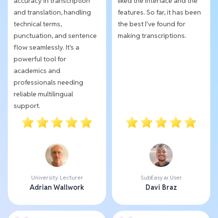
accuracy in transcription
liked the interface and the
and translation, handling
features. So far, it has been
technical terms,
the best I've found for
punctuation, and sentence
making transcriptions.
flow seamlessly. It's a
powerful tool for
academics and
professionals needing
reliable multilingual
support.
University Lecturer
SubEasy.ai User
Adrian Wallwork
Davi Braz