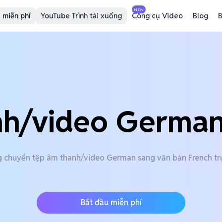
NEW
 miễn phí
YouTube Trình tải xuống
Công cụ Video
Blog
B
nh/video German
 chuyển tệp âm thanh/video German sang văn bản French tr
Bắt đầu miễn phí