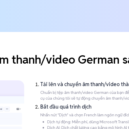
âm thanh/video German s
Tải lên và chuyển âm thanh/video th
Chuẩn bị tệp âm thanh/video German của bạn để dị
cụ của chúng tôi sẽ tự động chuyển âm thanh/vid
Bắt đầu quá trình dịch
Nhấn nút "Dịch" và chọn French làm ngôn ngữ đíc
Dịch tự động: Miễn phí, dùng Microsoft Trans
Dịch AI: Dịch chất lượng cao bằng mô hình AI