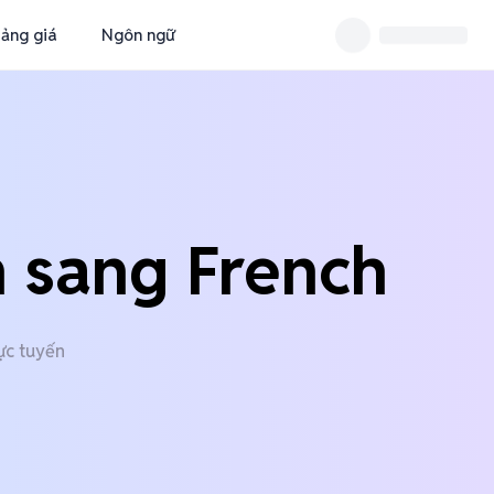
ảng giá
Ngôn ngữ
 sang French
ực tuyến