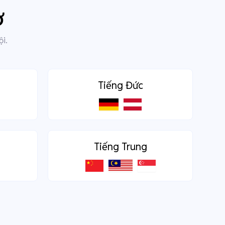
ợ
ội.
Tiếng Đức
Tiếng Trung