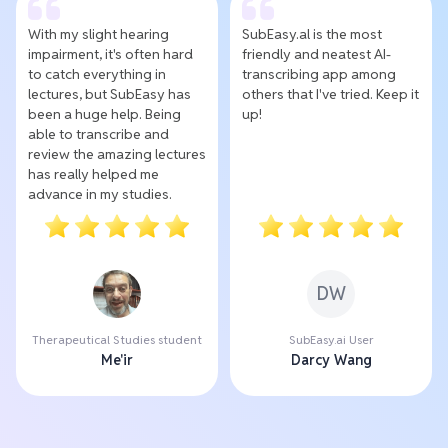
With my slight hearing
SubEasy.al is the most
impairment, it's often hard
friendly and neatest AI-
to catch everything in
transcribing app among
lectures, but SubEasy has
others that I've tried. Keep it
been a huge help. Being
up!
able to transcribe and
review the amazing lectures
has really helped me
advance in my studies.
DW
Therapeutical Studies student
SubEasy.ai User
Me'ir
Darcy Wang