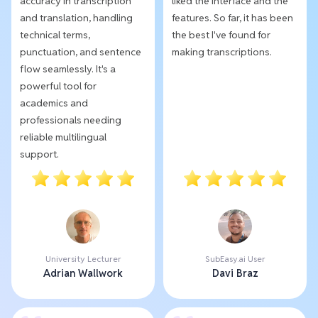
accuracy in transcription
liked the interface and the
and translation, handling
features. So far, it has been
technical terms,
the best I've found for
punctuation, and sentence
making transcriptions.
flow seamlessly. It's a
powerful tool for
academics and
professionals needing
reliable multilingual
support.
University Lecturer
SubEasy.ai User
Adrian Wallwork
Davi Braz