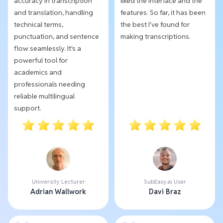
accuracy in transcription
liked the interface and the
and translation, handling
features. So far, it has been
technical terms,
the best I've found for
punctuation, and sentence
making transcriptions.
flow seamlessly. It's a
powerful tool for
academics and
professionals needing
reliable multilingual
support.
University Lecturer
SubEasy.ai User
Adrian Wallwork
Davi Braz