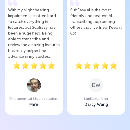
With my slight hearing
SubEasy.al is the most
impairment, it's often hard
friendly and neatest AI-
to catch everything in
transcribing app among
lectures, but SubEasy has
others that I've tried. Keep it
been a huge help. Being
up!
able to transcribe and
review the amazing lectures
has really helped me
advance in my studies.
DW
Therapeutical Studies student
SubEasy.ai User
Me'ir
Darcy Wang