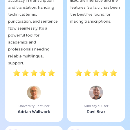
accuracy in transcription
liked the interface and the
and translation, handling
features. So far, it has been
technical terms,
the best I've found for
punctuation, and sentence
making transcriptions.
flow seamlessly. It's a
powerful tool for
academics and
professionals needing
reliable multilingual
support.
University Lecturer
SubEasy.ai User
Adrian Wallwork
Davi Braz