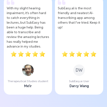
With my slight hearing
SubEasy.al is the most
impairment, it's often hard
friendly and neatest AI-
to catch everything in
transcribing app among
lectures, but SubEasy has
others that I've tried. Keep it
been a huge help. Being
up!
able to transcribe and
review the amazing lectures
has really helped me
advance in my studies.
DW
Therapeutical Studies student
SubEasy.ai User
Me'ir
Darcy Wang