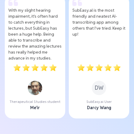
With my slight hearing
SubEasy.al is the most
impairment, it's often hard
friendly and neatest AI-
to catch everything in
transcribing app among
lectures, but SubEasy has
others that I've tried. Keep it
been a huge help. Being
up!
able to transcribe and
review the amazing lectures
has really helped me
advance in my studies.
DW
Therapeutical Studies student
SubEasy.ai User
Me'ir
Darcy Wang