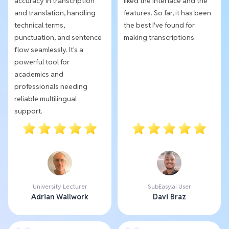
accuracy in transcription
liked the interface and the
and translation, handling
features. So far, it has been
technical terms,
the best I've found for
punctuation, and sentence
making transcriptions.
flow seamlessly. It's a
powerful tool for
academics and
professionals needing
reliable multilingual
support.
University Lecturer
SubEasy.ai User
Adrian Wallwork
Davi Braz