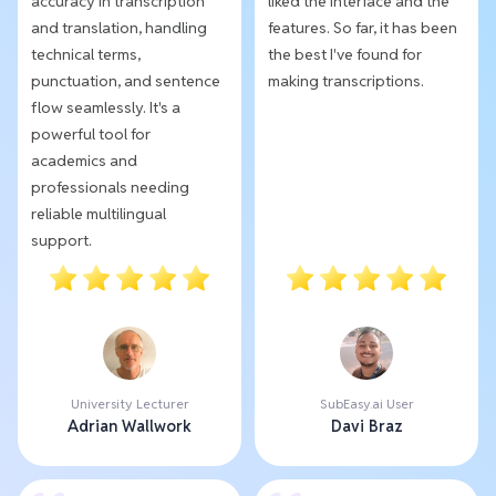
accuracy in transcription
liked the interface and the
and translation, handling
features. So far, it has been
technical terms,
the best I've found for
punctuation, and sentence
making transcriptions.
flow seamlessly. It's a
powerful tool for
academics and
professionals needing
reliable multilingual
support.
University Lecturer
SubEasy.ai User
Adrian Wallwork
Davi Braz