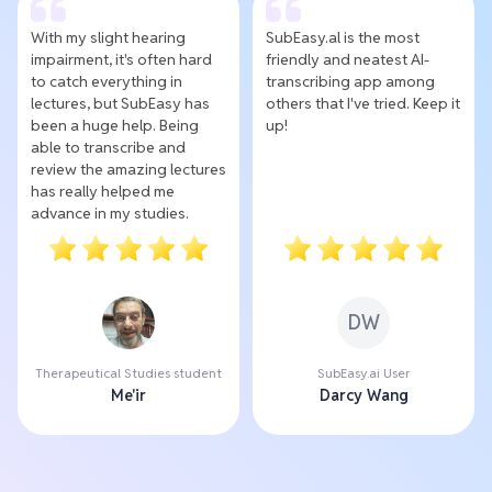
With my slight hearing
SubEasy.al is the most
impairment, it's often hard
friendly and neatest AI-
to catch everything in
transcribing app among
lectures, but SubEasy has
others that I've tried. Keep it
been a huge help. Being
up!
able to transcribe and
review the amazing lectures
has really helped me
advance in my studies.
DW
Therapeutical Studies student
SubEasy.ai User
Me'ir
Darcy Wang