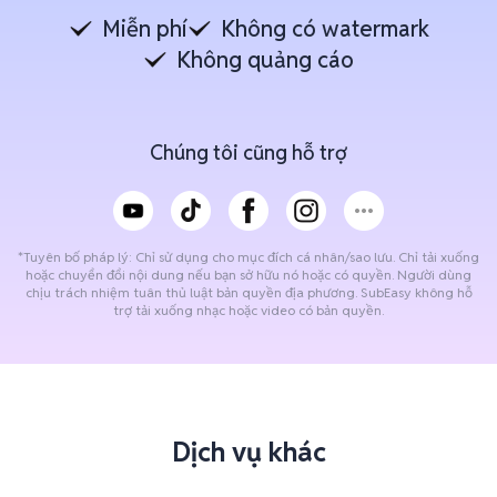
Miễn phí
Không có watermark
Không quảng cáo
Chúng tôi cũng hỗ trợ
*Tuyên bố pháp lý: Chỉ sử dụng cho mục đích cá nhân/sao lưu. Chỉ tải xuống
hoặc chuyển đổi nội dung nếu bạn sở hữu nó hoặc có quyền. Người dùng
chịu trách nhiệm tuân thủ luật bản quyền địa phương. SubEasy không hỗ
trợ tải xuống nhạc hoặc video có bản quyền.
Dịch vụ khác