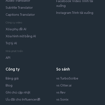
Audio Translator
Facebook Video Trình tải
xuống
Subtitle Translator
Instagram Trình tải xuống
Captions Translator
Công cụ video
Xóa phụ đề AI
Xóa hình mờ bằng AI
Trợ lý AI
Nhà phát triển
API
Công ty
So sánh
Bảng giá
vs TurboScribe
Blog
vs Otter.ai
Ghi chú cập nhật
vs Rev
Ưu đãi cho Influencer🎁
vs Sonix