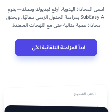
انسى المحاذاة اليدوية. ارفع فيديوك ونصك—يقوم
SubEasy AI بمزامنة الجدول الزمني تلقائيًا، ويحقق
محاذاة نصية مثالية حتى مع اللهجات المعقدة.
ابدأ المزامنة التلقائية الآن
النص الصحيح
تخلص من التعديلات اليدوية على الجدول الزمني؛ تمنحك ميزة محاذاة