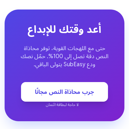
أعد وقتك للإبداع
حتى مع اللهجات القوية، توفر محاذاة
النص دقة تصل إلى 100%. حمّل نصك
ودع SubEasy يتولى الباقي.
جرب محاذاة النص مجانًا
لا حاجة لبطاقة ائتمان