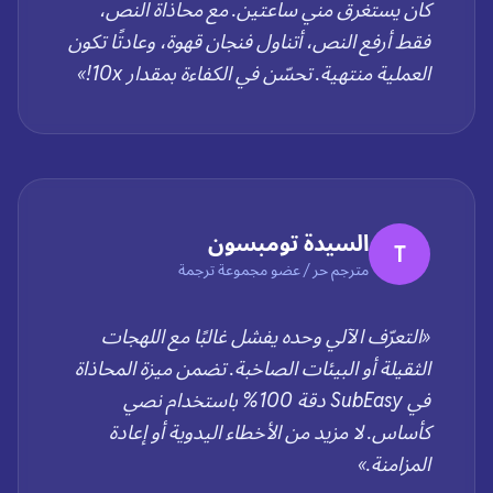
كان يستغرق مني ساعتين. مع محاذاة النص،
فقط أرفع النص، أتناول فنجان قهوة، وعادتًا تكون
العملية منتهية. تحسّن في الكفاءة بمقدار 10x!»
السيدة تومبسون
T
مترجم حر / عضو مجموعة ترجمة
«التعرّف الآلي وحده يفشل غالبًا مع اللهجات
الثقيلة أو البيئات الصاخبة. تضمن ميزة المحاذاة
في SubEasy دقة 100% باستخدام نصي
كأساس. لا مزيد من الأخطاء اليدوية أو إعادة
المزامنة.»