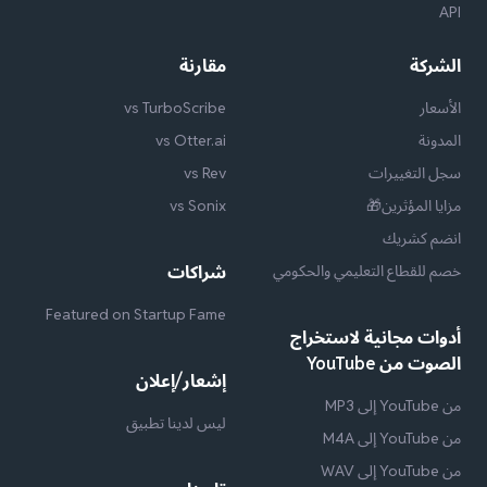
API
الشركة
مقارنة
الأسعار
vs TurboScribe
المدونة
vs Otter.ai
سجل التغييرات
vs Rev
مزايا المؤثرين🎁
vs Sonix
انضم كشريك
خصم للقطاع التعليمي والحكومي
شراكات
Featured on Startup Fame
أدوات مجانية لاستخراج
الصوت من YouTube
إشعار/إعلان
من YouTube إلى MP3
ليس لدينا تطبيق
من YouTube إلى M4A
من YouTube إلى WAV