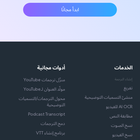
ابدأ مجانًا
الخدمات
أدوات مجانية
إنشاء الترجمة
منزّل ترجمات YouTube
تفريغ
مولّد العنوان لـYouTube
منشئ التسميات التوضيحية
محول الترجمات/التسميات
التوضيحية
AI OCR للفيديو
Podcast Transcript
مطابقة النص
دمج الترجمات
نسخ الصوت
برنامج إنشاء VTT
نسخ الفيديو