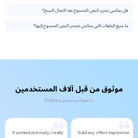
هل يمكنني تحرير النص المنسوخ بعد اكتمال النسخ؟
ما صيغ الملفات التي يمكنني تصدير النص المنسوخ إليها؟
موثوق من قبل آلاف المستخدمين
ما يقوله مستخدمو SubEasy
It worked precisely, I really
SubEasy offers impressive