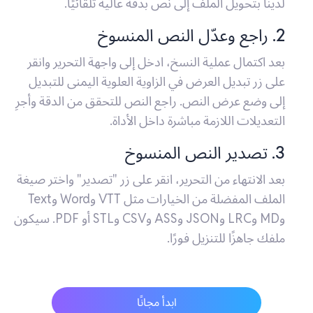
لدينا بتحويل الملف إلى نص بدقة عالية تلقائيًا.
2. راجع وعدّل النص المنسوخ
بعد اكتمال عملية النسخ، ادخل إلى واجهة التحرير وانقر
على زر تبديل العرض في الزاوية العلوية اليمنى للتبديل
إلى وضع عرض النص. راجع النص للتحقق من الدقة وأجرِ
التعديلات اللازمة مباشرة داخل الأداة.
3. تصدير النص المنسوخ
بعد الانتهاء من التحرير، انقر على زر "تصدير" واختر صيغة
الملف المفضلة من الخيارات مثل VTT وWord وText
وMD وLRC وJSON وASS وCSV وSTL أو PDF. سيكون
ملفك جاهزًا للتنزيل فورًا.
ابدأ مجانًا