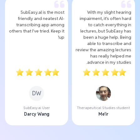
SubEasy.al is the most
With my slight hearing
friendly and neatest AI-
impairment, it's often hard
transcribing app among
to catch everything in
others that I've tried. Keep it
lectures, but SubEasy has
up!
been a huge help. Being
able to transcribe and
review the amazing lectures
has really helped me
advance in my studies.
DW
SubEasy.ai User
Therapeutical Studies student
Darcy Wang
Me'ir