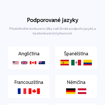
Podporované jazyky
Předstihněte konkurenci díky naší široké podpoře jazyků a
bezkonkurenční přesnosti.
Angličtina
Španělština
Francouzština
Němčina