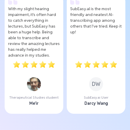
With my slight hearing
SubEasy.al is the most
impairment, it's often hard
friendly and neatest AI-
to catch everything in
transcribing app among
lectures, but SubEasy has
others that I've tried. Keep it
been a huge help. Being
up!
able to transcribe and
review the amazing lectures
has really helped me
advance in my studies.
DW
Therapeutical Studies student
SubEasy.ai User
Me'ir
Darcy Wang