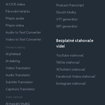
AI OCR videa
Podcast Transcript
Párování skriptu
Sloučit titulky
Přepis audia
VTT generátor
Přepis videa
SRT generátor
Audio to Text Converter
Video to Text Converter
Bezplatné stahovače
videí
Překlad a dabing
AI překlad
YouTube stahovač
AI dabing
TikTok stahovač
Video Translator
X(Twitter) stahovač
Audio Translator
Facebook Videa stahovač
Subtitle Translator
Instagram stahovač
Captions Translator
Video nástroje
AI mazání titulků