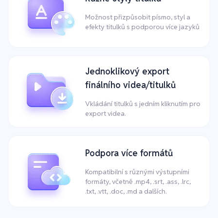
Možnost přizpůsobit písmo, styl a
efekty titulků s podporou více jazyků
Jednoklikový export
finálního videa/titulků
Vkládání titulků s jedním kliknutím pro
export videa.
Podpora více formátů
Kompatibilní s různými výstupními
formáty, včetně .mp4, .srt, .ass, .lrc,
.txt, .vtt, .doc, .md a dalších.