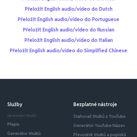
Přeložit English audio/video do Dutch
Přeložit English audio/video do Portuguese
Přeložit English audio/video do Russian
Přeložit English audio/video do Italian
Přeložit English audio/video do Simplified Chinese
Služby
Bezplatné nástroje
Generování titulků
Stahovač titulků z YouTube
Přepis
Generátor YouTube Název
Generátor titulků
Převodník titulků a popisků