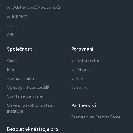
AI Odstraňovač Vodoznaků
AI asistent
Vývojáři
API
Společnost
Porovnání
Ceník
vs TurboScribe
Blog
vs Otter.ai
Záznam změn
vs Rev
Výhody influencerů🎁
vs Sonix
Staňte se partnerem
Sleva pro školství a státní
Partnerství
instituce
Featured on Startup Fame
Bezplatné nástroje pro