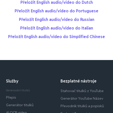
Přeložit English audio/video do Dutch
Přeložit English audio/video do Portuguese
Přeložit English audio/video do Russian
Přeložit English audio/video do Italian
Přeložit English audio/video do Simplified Chinese
Služby
Bezplatné nástroje
Generování titulků
Stahovač titulků z YouTube
Přepis
Generátor YouTube Název
Generátor titulků
Převodník titulků a popisků
AI OCR videa