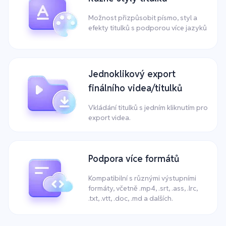
Možnost přizpůsobit písmo, styl a
efekty titulků s podporou více jazyků
Jednoklikový export
finálního videa/titulků
Vkládání titulků s jedním kliknutím pro
export videa.
Podpora více formátů
Kompatibilní s různými výstupními
formáty, včetně .mp4, .srt, .ass, .lrc,
.txt, .vtt, .doc, .md a dalších.