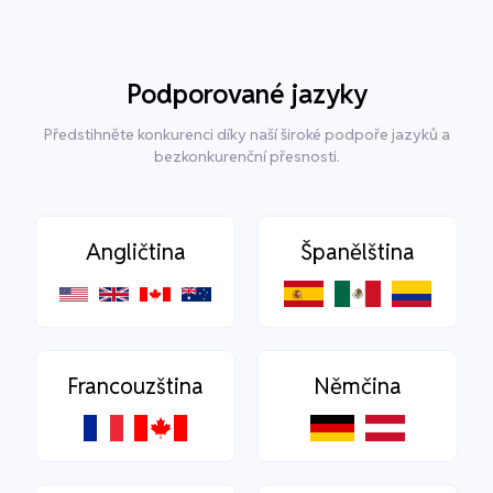
Podporované jazyky
Předstihněte konkurenci díky naší široké podpoře jazyků a
bezkonkurenční přesnosti.
Angličtina
Španělština
Francouzština
Němčina