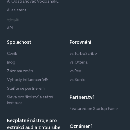
AI Odstraňovač Vodoznaků
AI asistent
Vývojáři
API
Společnost
Porovnání
Ceník
vs TurboScribe
Blog
vs Otter.ai
Záznam změn
vs Rev
Výhody influencerů🎁
vs Sonix
Staňte se partnerem
Sleva pro školství a státní
Partnerství
instituce
Featured on Startup Fame
Bezplatné nástroje pro
Oznámení
extrakci audia z YouTube