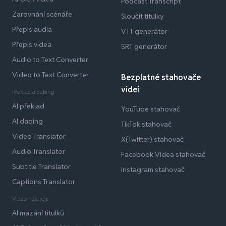
Podcast Transcript
Zarovnání scénáře
Sloučit titulky
Přepis audia
VTT generátor
Přepis videa
SRT generátor
Audio to Text Converter
Video to Text Converter
Bezplatné stahovače
videí
Překlad a dabing
AI překlad
YouTube stahovač
AI dabing
TikTok stahovač
Video Translator
X(Twitter) stahovač
Audio Translator
Facebook Videa stahovač
Subtitle Translator
Instagram stahovač
Captions Translator
Video nástroje
AI mazání titulků