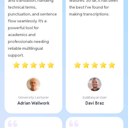
and translation, handling
features. So far, it has been
technical terms,
the best I've found for
punctuation, and sentence
making transcriptions.
flow seamlessly. It's a
powerful tool for
academics and
professionals needing
reliable multilingual
support.
University Lecturer
SubEasy.ai User
Adrian Wallwork
Davi Braz