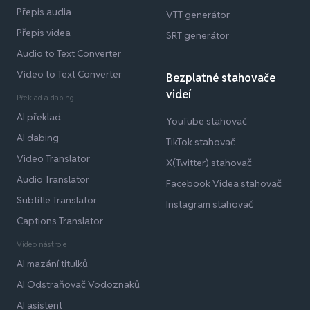
Přepis audia
VTT generátor
Přepis videa
SRT generátor
Audio to Text Converter
Video to Text Converter
Bezplatné stahovače
videí
Překlad a dabing
AI překlad
YouTube stahovač
AI dabing
TikTok stahovač
Video Translator
X(Twitter) stahovač
Audio Translator
Facebook Videa stahovač
Subtitle Translator
Instagram stahovač
Captions Translator
Video nástroje
AI mazání titulků
AI Odstraňovač Vodoznaků
AI asistent