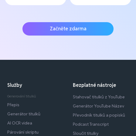
Začněte zdarma
Služby
Bezplatné nástroje
Generování titulků
Stahovač titulků z YouTube
Přepis
Generátor YouTube Název
Generátor titulků
Převodník titulků a popisků
AI OCR videa
Podcast Transcript
Párování skriptu
Sloučit titulky