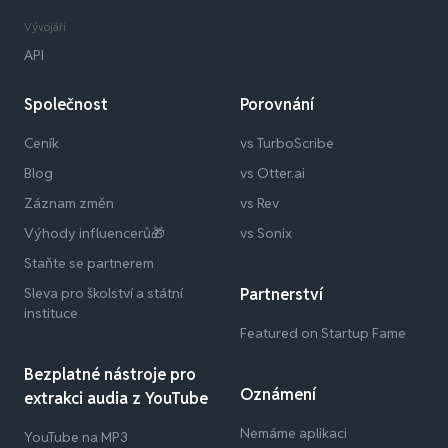
Vývojáři
API
Společnost
Porovnání
Ceník
vs TurboScribe
Blog
vs Otter.ai
Záznam změn
vs Rev
Výhody influencerů🎁
vs Sonix
Staňte se partnerem
Sleva pro školství a státní
Partnerství
instituce
Featured on Startup Fame
Bezplatné nástroje pro
Oznámení
extrakci audia z YouTube
Nemáme aplikaci
YouTube na MP3