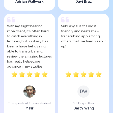
Adrian Wallwork
Davi Braz
With my slight hearing
SubEasy.al is the most
impairment, it's often hard
friendly and neatest AI-
to catch everything in
transcribing app among
lectures, but SubEasy has
others that I've tried. Keep it
been a huge help. Being
up!
able to transcribe and
review the amazing lectures
has really helped me
advance in my studies.
DW
Therapeutical Studies student
SubEasy.ai User
Me'ir
Darcy Wang