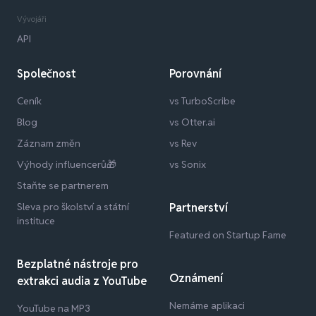
Vývojáři
API
Společnost
Porovnání
Ceník
vs TurboScribe
Blog
vs Otter.ai
Záznam změn
vs Rev
Výhody influencerů🎁
vs Sonix
Staňte se partnerem
Sleva pro školství a státní
Partnerství
instituce
Featured on Startup Fame
Bezplatné nástroje pro
Oznámení
extrakci audia z YouTube
Nemáme aplikaci
YouTube na MP3