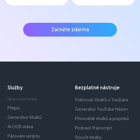
Začněte zdarma
Služby
Bezplatné nástroje
Generování titulků
Stahovač titulků z YouTube
Přepis
Generátor YouTube Název
Generátor titulků
Převodník titulků a popisků
AI OCR videa
Podcast Transcript
Párování skriptu
Sloučit titulky