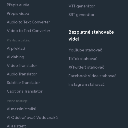
Přepis audia
VTT generátor
Přepis videa
SRT generátor
Audio to Text Converter
Video to Text Converter
Bezplatné stahovače
videí
Překlad a dabing
AI překlad
YouTube stahovač
AI dabing
TikTok stahovač
Video Translator
X(Twitter) stahovač
Audio Translator
Facebook Videa stahovač
Subtitle Translator
Instagram stahovač
Captions Translator
Video nástroje
AI mazání titulků
AI Odstraňovač Vodoznaků
AI asistent