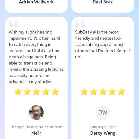
Adrian Wallwork
Davi Braz
With my slight hearing
SubEasy.al is the most
impairment, it's often hard
friendly and neatest AI-
to catch everything in
transcribing app among
lectures, but SubEasy has
others that I've tried. Keep it
been a huge help. Being
up!
able to transcribe and
review the amazing lectures
has really helped me
advance in my studies.
DW
Therapeutical Studies student
SubEasy.ai User
Me'ir
Darcy Wang