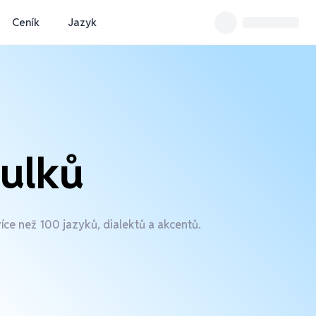
Ceník
Jazyk
tulků
ce než 100 jazyků, dialektů a akcentů.