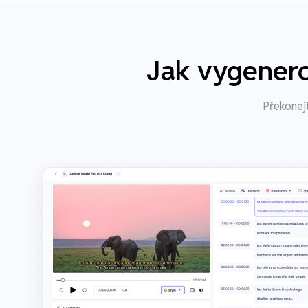
Jak vygenero
Překonejt