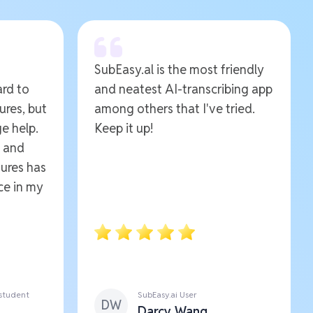
SubEasy.al is the most friendly
ard to
and neatest AI-transcribing app
ures, but
among others that I've tried.
e help.
Keep it up!
e and
ures has
ce in my
 student
SubEasy.ai User
DW
Darcy Wang