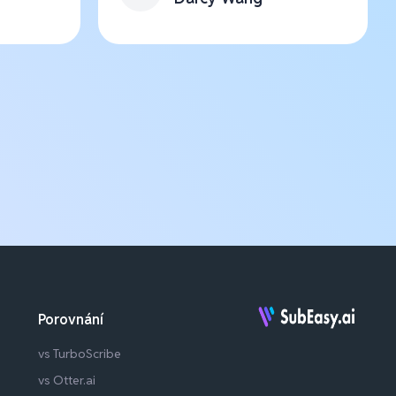
Porovnání
vs TurboScribe
vs Otter.ai