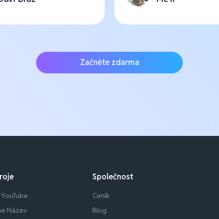
Začněte zdarma
roje
Společnost
z YouTube
Ceník
be Název
Blog