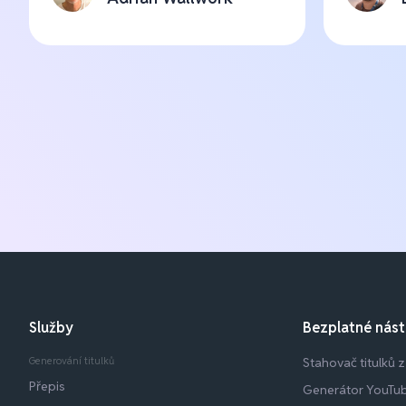
Služby
Bezplatné nást
Generování titulků
Stahovač titulků 
Přepis
Generátor YouTu