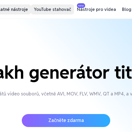
NEW
atné nástroje
YouTube stahovač
Nástroje pro videa
Blog
kh generátor ti
átů video souborů, včetně AVI, MOV, FLV, WMV, QT a MP4, a ví
Začněte zdarma