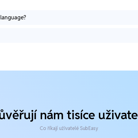
r language?
ůvěřují nám tisíce uživate
Co říkají uživatelé SubEasy