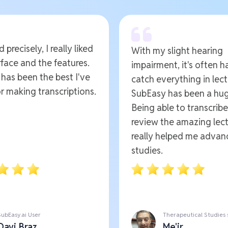
 precisely, I really liked
With my slight hearing
rface and the features.
impairment, it's often h
t has been the best I've
catch everything in lect
r making transcriptions.
SubEasy has been a hug
Being able to transcrib
review the amazing lect
really helped me advan
studies.
SubEasy.ai User
Therapeutical Studies
Davi Braz
Me'ir