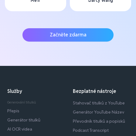
Me'ir
Darcy Wang
Začněte zdarma
Služby
Bezplatné nástroje
Generování titulků
Stahovač titulků z YouTube
Přepis
Generátor YouTube Název
Generátor titulků
Převodník titulků a popisků
AI OCR videa
Podcast Transcript