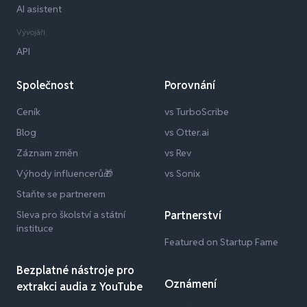
AI asistent
Vývojáři
API
Společnost
Porovnání
Ceník
vs TurboScribe
Blog
vs Otter.ai
Záznam změn
vs Rev
Výhody influencerů🎁
vs Sonix
Staňte se partnerem
Sleva pro školství a státní
Partnerství
instituce
Featured on Startup Fame
Bezplatné nástroje pro
Oznámení
extrakci audia z YouTube