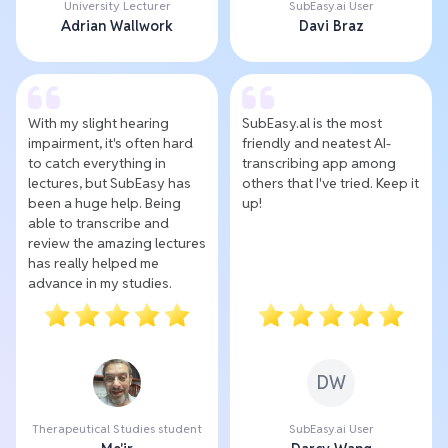
University Lecturer
SubEasy.ai User
Adrian Wallwork
Davi Braz
With my slight hearing
SubEasy.al is the most
impairment, it's often hard
friendly and neatest AI-
to catch everything in
transcribing app among
lectures, but SubEasy has
others that I've tried. Keep it
been a huge help. Being
up!
able to transcribe and
review the amazing lectures
has really helped me
advance in my studies.
DW
Therapeutical Studies student
SubEasy.ai User