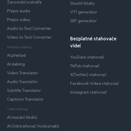
Zarovnání scénáře
Sloučit titulky
Přepis audia
VTT generátor
Přepis videa
SRT generátor
Audio to Text Converter
Video to Text Converter
Bezplatné stahovače
videí
Překlad a dabing
AI překlad
YouTube stahovač
AI dabing
TikTok stahovač
Video Translator
X(Twitter) stahovač
Audio Translator
Facebook Videa stahovač
Subtitle Translator
Instagram stahovač
Captions Translator
Video nástroje
AI mazání titulků
AI Odstraňovač Vodoznaků