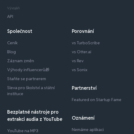
Vývojáři
API
Společnost
Porovnání
Ceník
vs TurboScribe
Blog
vs Otter.ai
Záznam změn
vs Rev
Výhody influencerů🎁
vs Sonix
Staňte se partnerem
Sleva pro školství a státní
Partnerství
instituce
Featured on Startup Fame
Bezplatné nástroje pro
Oznámení
extrakci audia z YouTube
Nemáme aplikaci
YouTube na MP3