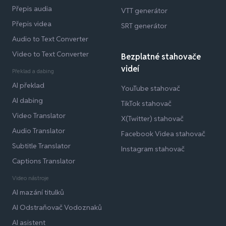
Přepis audia
VTT generátor
Přepis videa
SRT generátor
Audio to Text Converter
Video to Text Converter
Bezplatné stahovače
videí
Překlad a dabing
AI překlad
YouTube stahovač
AI dabing
TikTok stahovač
Video Translator
X(Twitter) stahovač
Audio Translator
Facebook Videa stahovač
Subtitle Translator
Instagram stahovač
Captions Translator
Video nástroje
AI mazání titulků
AI Odstraňovač Vodoznaků
AI asistent