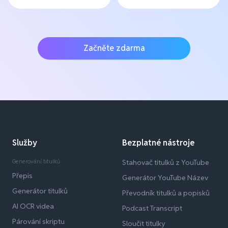
Začněte zdarma
Služby
Bezplatné nástroje
Generování titulků
Stahovač titulků z YouTube
Přepis
Generátor YouTube Název
Generátor titulků
Převodník titulků a popisků
AI OCR videa
Podcast Transcript
Párování skriptu
Sloučit titulky