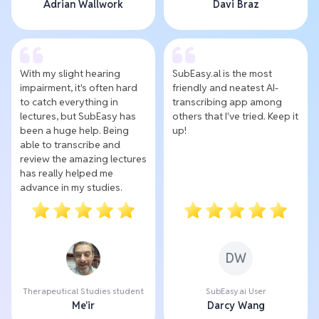
Adrian Wallwork
Davi Braz
With my slight hearing
SubEasy.al is the most
impairment, it's often hard
friendly and neatest AI-
to catch everything in
transcribing app among
lectures, but SubEasy has
others that I've tried. Keep it
been a huge help. Being
up!
able to transcribe and
review the amazing lectures
has really helped me
advance in my studies.
DW
Therapeutical Studies student
SubEasy.ai User
Me'ir
Darcy Wang