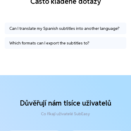
Často kladené dotazy
Can I translate my Spanish subtitles into another language?
Which formats can I export the subtitles to?
Důvěřují nám tisíce uživatelů
Co říkají uživatelé SubEasy