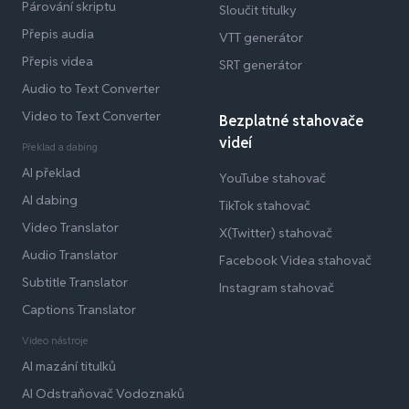
Párování skriptu
Sloučit titulky
Přepis audia
VTT generátor
Přepis videa
SRT generátor
Audio to Text Converter
Video to Text Converter
Bezplatné stahovače
videí
Překlad a dabing
AI překlad
YouTube stahovač
AI dabing
TikTok stahovač
Video Translator
X(Twitter) stahovač
Audio Translator
Facebook Videa stahovač
Subtitle Translator
Instagram stahovač
Captions Translator
Video nástroje
AI mazání titulků
AI Odstraňovač Vodoznaků