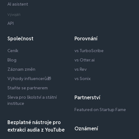
AI asistent
Vývojáři
API
Společnost
Porovnání
Ceník
vs TurboScribe
Blog
vs Otter.ai
Záznam změn
vs Rev
Výhody influencerů🎁
vs Sonix
Staňte se partnerem
Sleva pro školství a státní
Partnerství
instituce
Featured on Startup Fame
Bezplatné nástroje pro
Oznámení
extrakci audia z YouTube