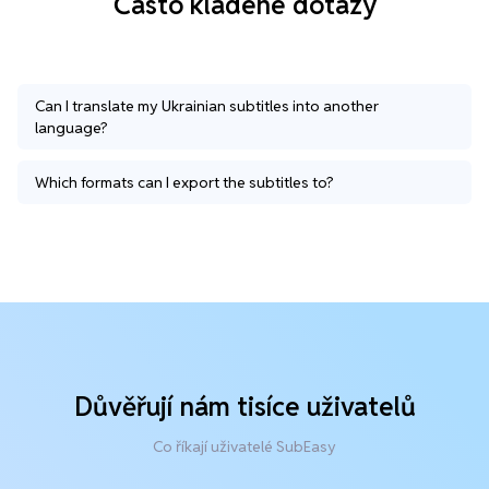
Často kladené dotazy
Can I translate my Ukrainian subtitles into another
language?
Which formats can I export the subtitles to?
Důvěřují nám tisíce uživatelů
Co říkají uživatelé SubEasy