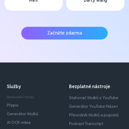
Me'ir
Darcy Wang
Začněte zdarma
Služby
Bezplatné nástroje
Generování titulků
Stahovač titulků z YouTube
Přepis
Generátor YouTube Název
Generátor titulků
Převodník titulků a popisků
AI OCR videa
Podcast Transcript