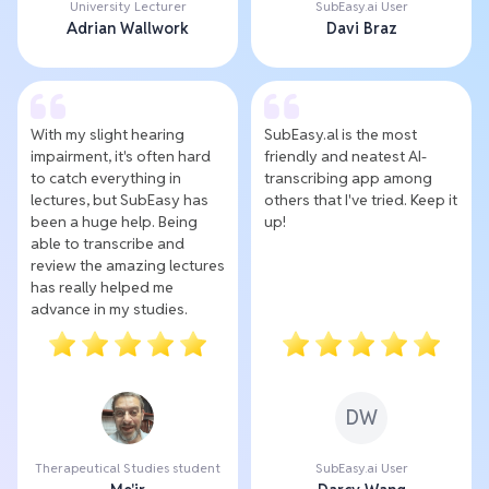
University Lecturer
SubEasy.ai User
Adrian Wallwork
Davi Braz
With my slight hearing
SubEasy.al is the most
impairment, it's often hard
friendly and neatest AI-
to catch everything in
transcribing app among
lectures, but SubEasy has
others that I've tried. Keep it
been a huge help. Being
up!
able to transcribe and
review the amazing lectures
has really helped me
advance in my studies.
DW
Therapeutical Studies student
SubEasy.ai User