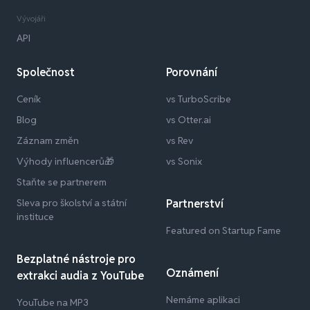
Vývojáři
API
Společnost
Porovnání
Ceník
vs TurboScribe
Blog
vs Otter.ai
Záznam změn
vs Rev
Výhody influencerů🎁
vs Sonix
Staňte se partnerem
Sleva pro školství a státní
Partnerství
instituce
Featured on Startup Fame
Bezplatné nástroje pro
Oznámení
extrakci audia z YouTube
Nemáme aplikaci
YouTube na MP3