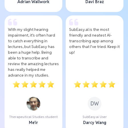
Adrian Wallwork
Davi Braz
With my slight hearing
SubEasy.al is the most
impairment, it's often hard
friendly and neatest AI-
to catch everything in
transcribing app among
lectures, but SubEasy has
others that I've tried. Keep it
been a huge help. Being
up!
able to transcribe and
review the amazing lectures
has really helped me
advance in my studies.
DW
Therapeutical Studies student
SubEasy.ai User
Me'ir
Darcy Wang