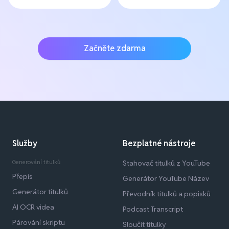
Začněte zdarma
Služby
Bezplatné nástroje
Generování titulků
Stahovač titulků z YouTube
Přepis
Generátor YouTube Název
Generátor titulků
Převodník titulků a popisků
AI OCR videa
Podcast Transcript
Párování skriptu
Sloučit titulky