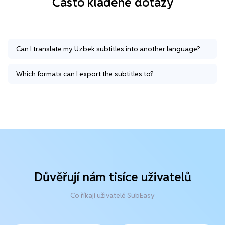
Často kladené dotazy
Can I translate my Uzbek subtitles into another language?
Which formats can I export the subtitles to?
Důvěřují nám tisíce uživatelů
Co říkají uživatelé SubEasy