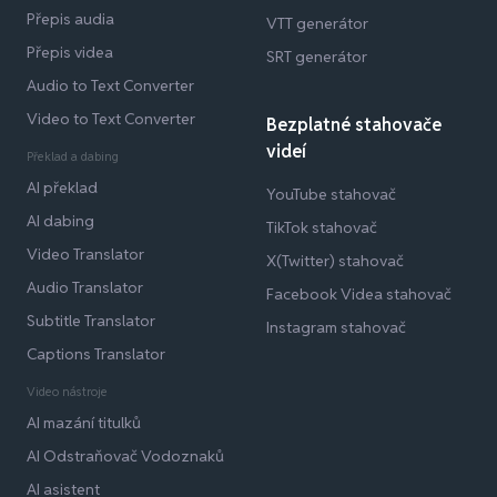
Přepis audia
VTT generátor
Přepis videa
SRT generátor
Audio to Text Converter
Video to Text Converter
Bezplatné stahovače
videí
Překlad a dabing
AI překlad
YouTube stahovač
AI dabing
TikTok stahovač
Video Translator
X(Twitter) stahovač
Audio Translator
Facebook Videa stahovač
Subtitle Translator
Instagram stahovač
Captions Translator
Video nástroje
AI mazání titulků
AI Odstraňovač Vodoznaků
AI asistent