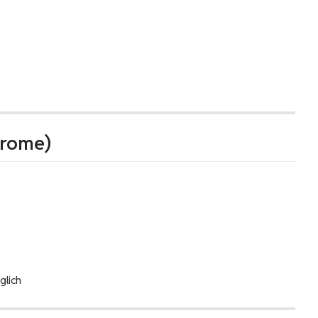
hrome)
glich