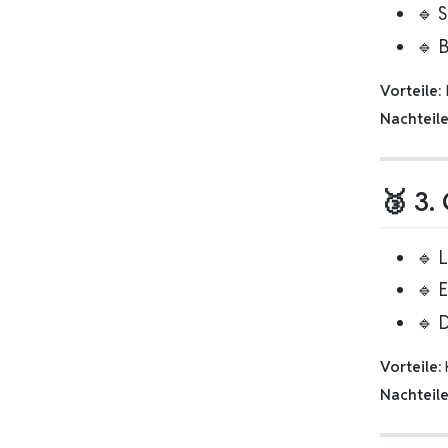
🔹 
🔹 
Vorteile:
Nachteile
🥉 3.
🔹 
🔹 
🔹 D
Vorteile:
K
Nachteile