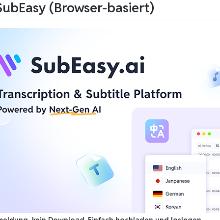
 SubEasy (Browser-basiert)
meldung, kein Download. Einfach hochladen und loslegen.