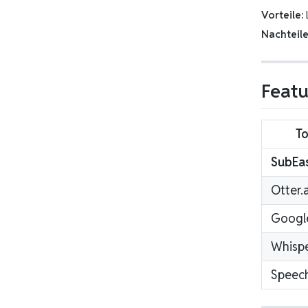
Vorteile:
Nachteile
Featu
To
SubEa
Otter.a
Googl
Whispe
Speec