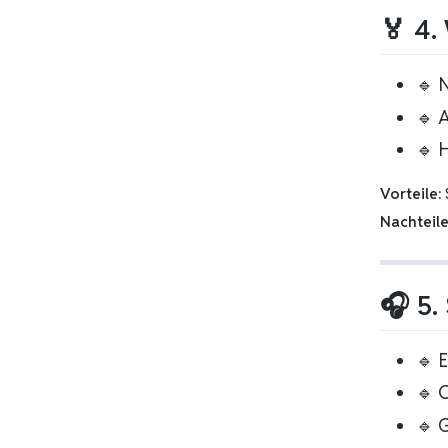
🏅 4.
🔹 
🔹 
🔹 
Vorteile:
S
Nachteile
🎧 5.
🔹 
🔹 
🔹 