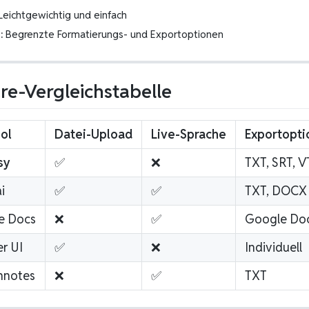
Leichtgewichtig und einfach
:
Begrenzte Formatierungs- und Exportoptionen
re-Vergleichstabelle
ol
Datei-Upload
Live-Sprache
Exportopti
sy
✅
❌
TXT, SRT, V
i
✅
✅
TXT, DOCX
e Docs
❌
✅
Google Do
r UI
✅
❌
Individuell
hnotes
❌
✅
TXT