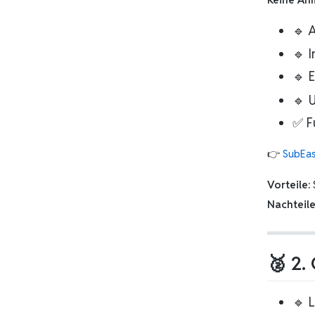
🔹 
🔹 
🔹 
🔹 
✅ F
👉
SubEas
Vorteile:
S
Nachteile
🥈 2.
🔹 