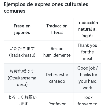
Ejemplos de expresiones culturales
comunes
Traducción
Frase en
Traducción
natural al
japonés
literal
inglés
Thank you
いただきます
Recibo
for the
(Itadakimasu)
humildemente
meal
Good job /
お疲れ様です
Debes estar
Thanks for
(Otsukaresama
cansado
your hard
desu)
work
よろしくお願い
I look
します
Por favor
forward to