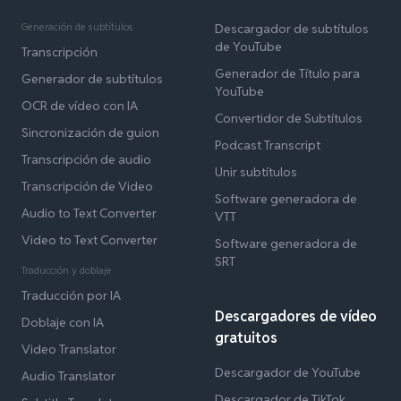
Generación de subtítulos
Descargador de subtítulos
de YouTube
Transcripción
Generador de Título para
Generador de subtítulos
YouTube
OCR de vídeo con IA
Convertidor de Subtítulos
Sincronización de guion
Podcast Transcript
Transcripción de audio
Unir subtítulos
Transcripción de Video
Software generadora de
Audio to Text Converter
VTT
Video to Text Converter
Software generadora de
SRT
Traducción y doblaje
Traducción por IA
Descargadores de vídeo
Doblaje con IA
gratuitos
Video Translator
Descargador de YouTube
Audio Translator
Descargador de TikTok