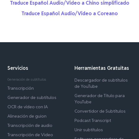
Traduce Español Audio/Video a Chino simplificado
Traduce Español Audio/Video a Coreano
Servicios
Herramientas Gratuitas
Generación de subtítulos
Descargador de subtítulos
de YouTube
Transcripción
Generador de Título para
Generador de subtítulos
YouTube
OCR de vídeo con IA
Convertidor de Subtítulos
Alineación de guion
Podcast Transcript
Transcripción de audio
Unir subtítulos
Transcripción de Video
Software generadora de