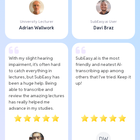
University Lecturer
SubEasy.ai User
Adrian Wallwork
Davi Braz
With my slight hearing
SubEasy.al is the most
impairment, it's often hard
friendly and neatest AI-
to catch everything in
transcribing app among
lectures, but SubEasy has
others that I've tried. Keep it
been a huge help. Being
up!
able to transcribe and
review the amazing lectures
has really helped me
advance in my studies.
DW