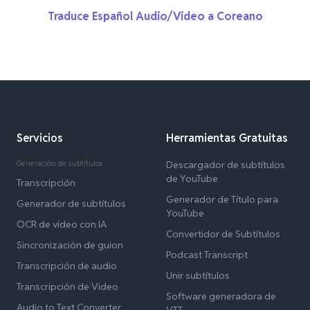
Traduce Español Audio/Video a Coreano
Servicios
Herramientas Gratuitas
Generación de subtítulos
Descargador de subtítulos
de YouTube
Transcripción
Generador de Título para
Generador de subtítulos
YouTube
OCR de vídeo con IA
Convertidor de Subtítulos
Sincronización de guion
Podcast Transcript
Transcripción de audio
Unir subtítulos
Transcripción de Video
Software generadora de
Audio to Text Converter
VTT