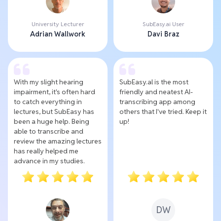
University Lecturer
SubEasy.ai User
Adrian Wallwork
Davi Braz
With my slight hearing
SubEasy.al is the most
impairment, it's often hard
friendly and neatest AI-
to catch everything in
transcribing app among
lectures, but SubEasy has
others that I've tried. Keep it
been a huge help. Being
up!
able to transcribe and
review the amazing lectures
has really helped me
advance in my studies.
DW