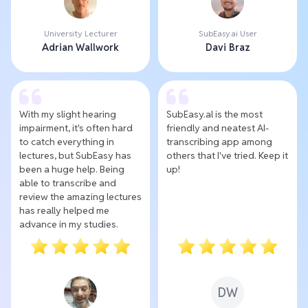
University Lecturer
SubEasy.ai User
Adrian Wallwork
Davi Braz
With my slight hearing
SubEasy.al is the most
impairment, it's often hard
friendly and neatest AI-
to catch everything in
transcribing app among
lectures, but SubEasy has
others that I've tried. Keep it
been a huge help. Being
up!
able to transcribe and
review the amazing lectures
has really helped me
advance in my studies.
DW