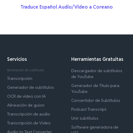
Traduce Español Audio/Video a Coreano
Servicios
Herramientas Gratuitas
Generación de subtítulos
Descargador de subtítulos
de YouTube
Transcripción
Generador de Título para
Generador de subtítulos
YouTube
OCR de vídeo con IA
Convertidor de Subtítulos
Alineación de guion
Podcast Transcript
Transcripción de audio
Unir subtítulos
Transcripción de Video
Software generadora de
Audio to Text Converter
VTT