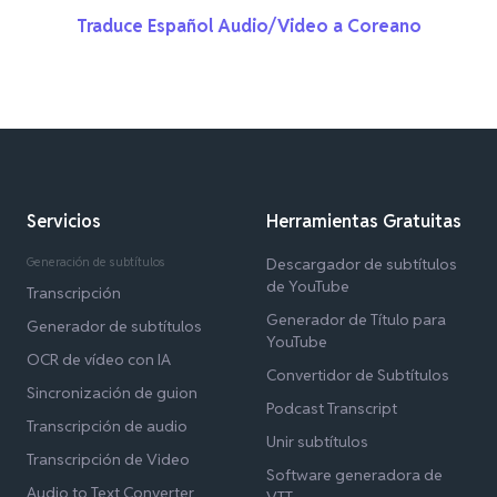
Traduce Español Audio/Video a Coreano
Servicios
Herramientas Gratuitas
Generación de subtítulos
Descargador de subtítulos
de YouTube
Transcripción
Generador de Título para
Generador de subtítulos
YouTube
OCR de vídeo con IA
Convertidor de Subtítulos
Sincronización de guion
Podcast Transcript
Transcripción de audio
Unir subtítulos
Transcripción de Video
Software generadora de
Audio to Text Converter
VTT