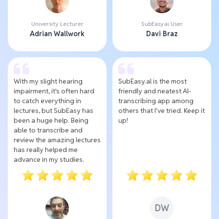
University Lecturer
SubEasy.ai User
Adrian Wallwork
Davi Braz
With my slight hearing
SubEasy.al is the most
impairment, it's often hard
friendly and neatest AI-
to catch everything in
transcribing app among
lectures, but SubEasy has
others that I've tried. Keep it
been a huge help. Being
up!
able to transcribe and
review the amazing lectures
has really helped me
advance in my studies.
DW