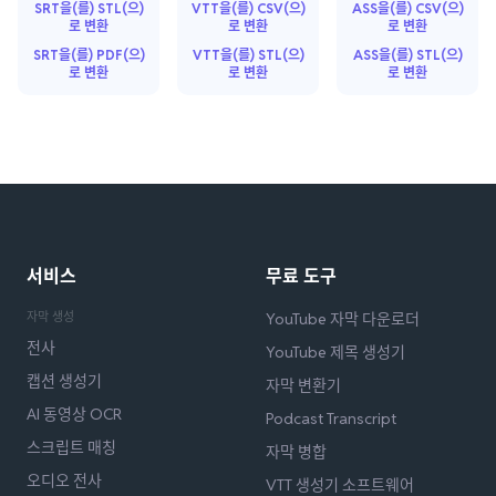
SRT을(를) STL(으)
VTT을(를) CSV(으)
ASS을(를) CSV(으)
로 변환
로 변환
로 변환
SRT을(를) PDF(으)
VTT을(를) STL(으)
ASS을(를) STL(으)
로 변환
로 변환
로 변환
서비스
무료 도구
자막 생성
YouTube 자막 다운로더
전사
YouTube 제목 생성기
캡션 생성기
자막 변환기
AI 동영상 OCR
Podcast Transcript
스크립트 매칭
자막 병합
오디오 전사
VTT 생성기 소프트웨어