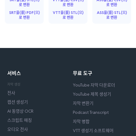
로 변환
로 변환
로 변환
SRT을(를) PDF(으)
VTT을(를) STL(으)
ASS을(를) STL(으)
로 변환
로 변환
로 변환
서비스
무료 도구
자막 생성
YouTube 자막 다운로더
전사
YouTube 제목 생성기
캡션 생성기
자막 변환기
AI 동영상 OCR
Podcast Transcript
스크립트 매칭
자막 병합
오디오 전사
VTT 생성기 소프트웨어