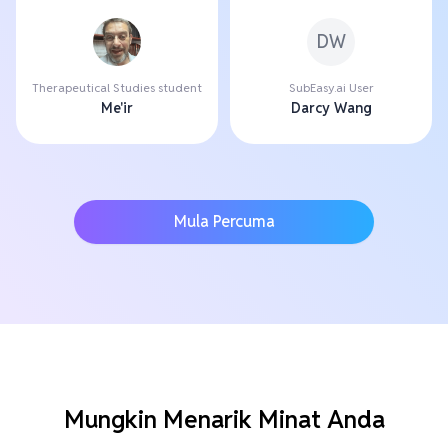
DW
Therapeutical Studies student
SubEasy.ai User
Me'ir
Darcy Wang
Mula Percuma
Mungkin Menarik Minat Anda