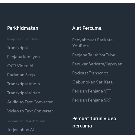
Perkhidmatan
Alat Percuma
Penjanaan Sari Kata
Penyahmuat Sarikata
YouTube
Transkripsi
Penjana Tajuk YouTube
Penjana Kapsyen
Penukar Sarikata/Kapsyen
OCR Video AI
Podcast Transcript
Padanan Skrip
Gabungkan Sari Kata
Transkripsi Audio
Perisian Penjana VTT
Transkripsi Video
Perisian Penjana SRT
Audio to Text Converter
Video to Text Converter
Pemuat turun video
Terjemahan & Alih Suara
percuma
Terjemahan AI