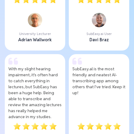
University Lecturer
SubEasy.ai User
Adrian Wallwork
Davi Braz
With my slight hearing
SubEasy.al is the most
impairment, it's often hard
friendly and neatest AI-
to catch everything in
transcribing app among
lectures, but SubEasy has
others that I've tried. Keep it
been a huge help. Being
up!
able to transcribe and
review the amazing lectures
has really helped me
advance in my studies.