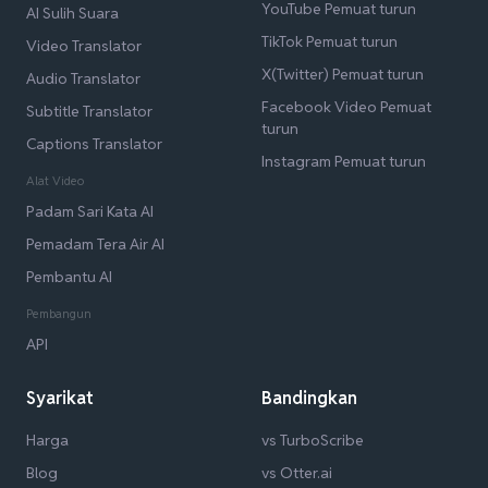
YouTube Pemuat turun
AI Sulih Suara
TikTok Pemuat turun
Video Translator
X(Twitter) Pemuat turun
Audio Translator
Facebook Video Pemuat
Subtitle Translator
turun
Captions Translator
Instagram Pemuat turun
Alat Video
Padam Sari Kata AI
Pemadam Tera Air AI
Pembantu AI
Pembangun
API
Syarikat
Bandingkan
Harga
vs TurboScribe
Blog
vs Otter.ai